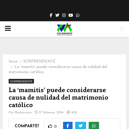
Facebook
Twitter
Instagram
Youtube
Whatsapp
PRIMARY
MENU
Inicio
SORPRENDENTE
La ‘mamitis’ puede considerarse causa de nulidad del
matrimonio católico
SORPRENDENTE
La ‘mamitis’ puede considerarse
causa de nulidad del matrimonio
católico
Por
Redacción
17 febrero, 2014
978
COMPARTE!
0