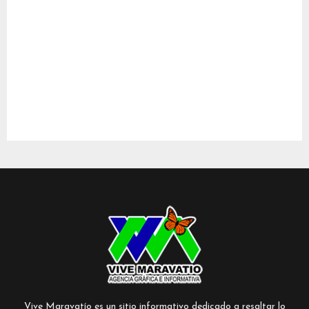
Vive Maravatío es un sitio informativo dedicado a resaltar lo