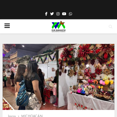
Facebook
Twitter
Instagram
Youtube
Whatsapp
PRIMARY
MENU
Inicio
MICHOACÁN