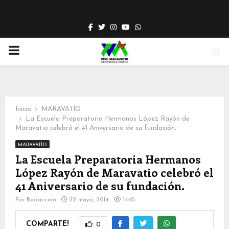
Facebook
Twitter
Instagram
Youtube
Whatsapp
PRIMARY
MENU
Inicio
MARAVATÍO
La Escuela Preparatoria Hermanos López Rayón de
Maravatio celebró el 41 Aniversario de su fundación.
MARAVATÍO
La Escuela Preparatoria Hermanos
López Rayón de Maravatio celebró el
41 Aniversario de su fundación.
Por
Redacción
22 mayo, 2014
1440
COMPARTE!
0