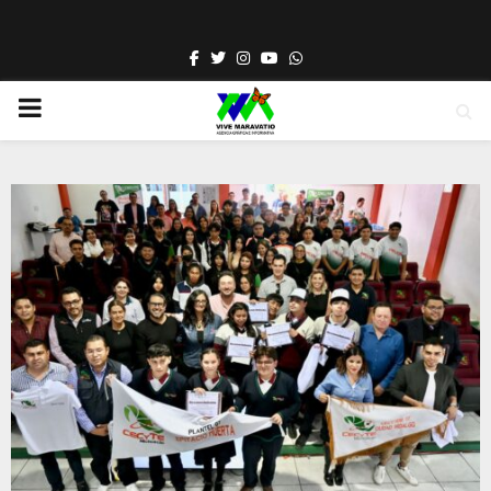
Facebook
Twitter
Instagram
Youtube
Whatsapp
PRIMARY
MENU