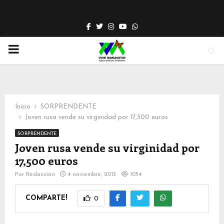
Facebook
Twitter
Instagram
Youtube
Whatsapp
PRIMARY
MENU
Inicio
SORPRENDENTE
Joven rusa vende su virginidad por 17,500 euros
SORPRENDENTE
Joven rusa vende su virginidad por
17,500 euros
Por
Redacción
4 noviembre, 2013
1054
COMPARTE!
0