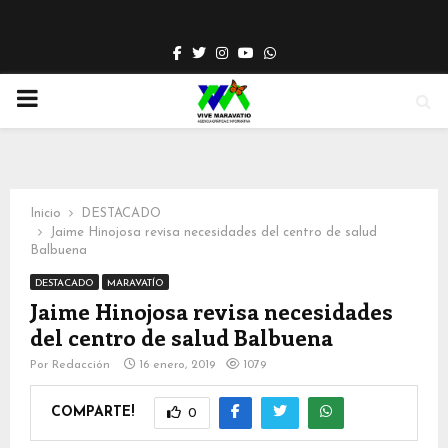
Facebook
Twitter
Instagram
Youtube
Whatsapp
PRIMARY
MENU
Inicio
DESTACADO
Jaime Hinojosa revisa necesidades del centro de salud
Balbuena
DESTACADO
MARAVATÍO
Jaime Hinojosa revisa necesidades
del centro de salud Balbuena
Por
Redacción
16 enero, 2019
1079
COMPARTE!
0