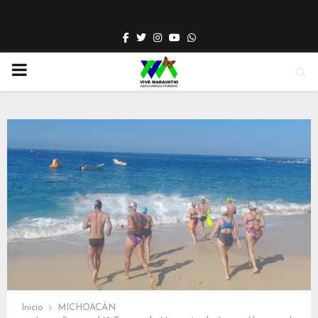
Facebook
Twitter
Instagram
Youtube
Whatsapp
PRIMARY
MENU
Inicio
MICHOACÁN