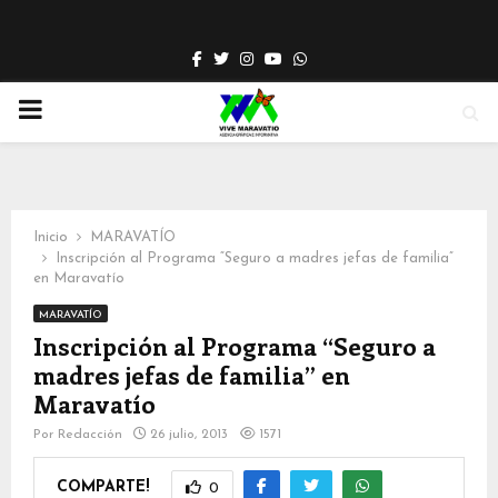
Facebook
Twitter
Instagram
Youtube
Whatsapp
PRIMARY
MENU
Inicio
MARAVATÍO
Inscripción al Programa “Seguro a madres jefas de familia”
en Maravatío
MARAVATÍO
Inscripción al Programa “Seguro a
madres jefas de familia” en
Maravatío
Por
Redacción
26 julio, 2013
1571
COMPARTE!
0