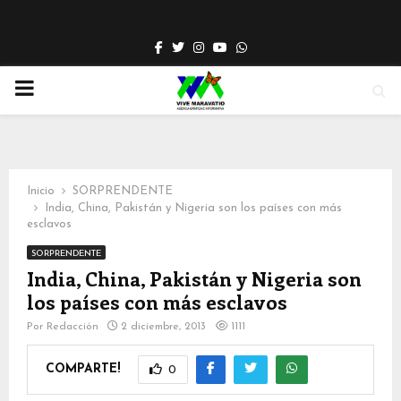
Facebook
Twitter
Instagram
Youtube
Whatsapp
PRIMARY
MENU
Inicio
SORPRENDENTE
India, China, Pakistán y Nigeria son los países con más
esclavos
SORPRENDENTE
India, China, Pakistán y Nigeria son
los países con más esclavos
Por
Redacción
2 diciembre, 2013
1111
COMPARTE!
0