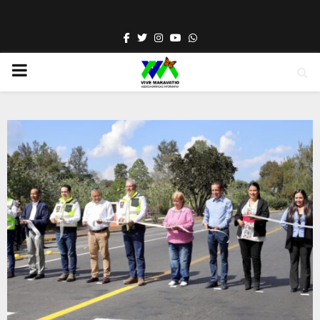
Facebook
Twitter
Instagram
Youtube
Whatsapp
PRIMARY
MENU