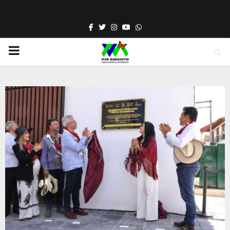
Facebook
Twitter
Instagram
Youtube
Whatsapp
PRIMARY
MENU