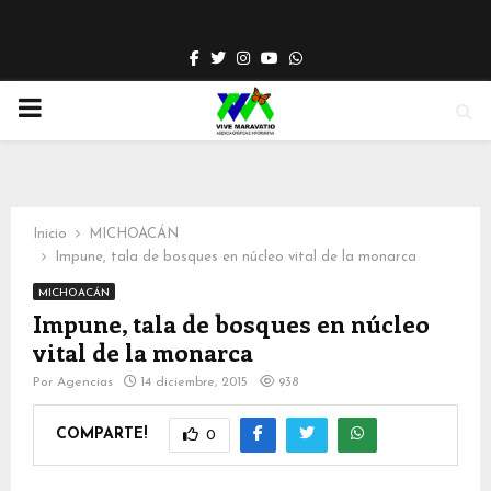
Facebook
Twitter
Instagram
Youtube
Whatsapp
PRIMARY
MENU
Inicio
MICHOACÁN
Impune, tala de bosques en núcleo vital de la monarca
MICHOACÁN
Impune, tala de bosques en núcleo
vital de la monarca
Por
Agencias
14 diciembre, 2015
938
COMPARTE!
0