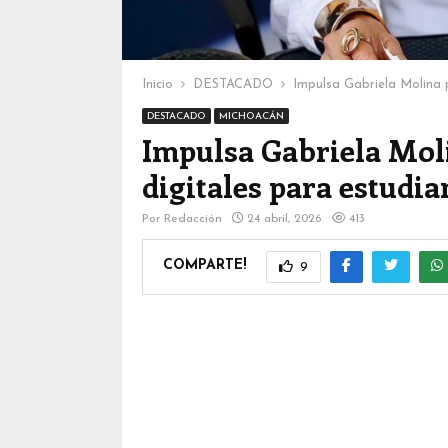
Inicio
DESTACADO
Impulsa Gabriela Molina 
DESTACADO
MICHOACÁN
Impulsa Gabriela Moli
digitales para estudia
Por
Redacción
24 abril, 2026
413
COMPARTE!
9