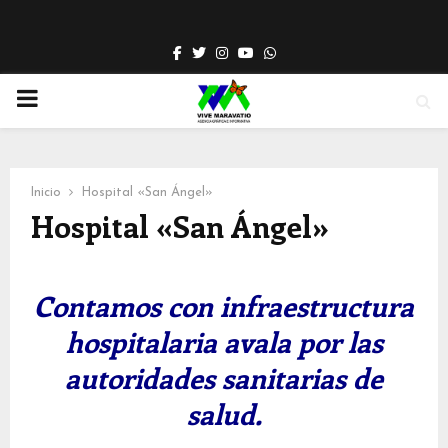
Facebook
Twitter
Instagram
Youtube
Whatsapp
PRIMARY
MENU
Inicio
Hospital «San Ángel»
Hospital «San Ángel»
Contamos con infraestructura
hospitalaria avala por las
autoridades sanitarias de
salud.