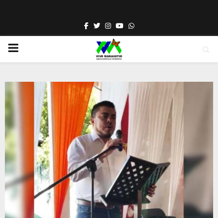
Facebook
Twitter
Instagram
Youtube
Whatsapp
PRIMARY
MENU