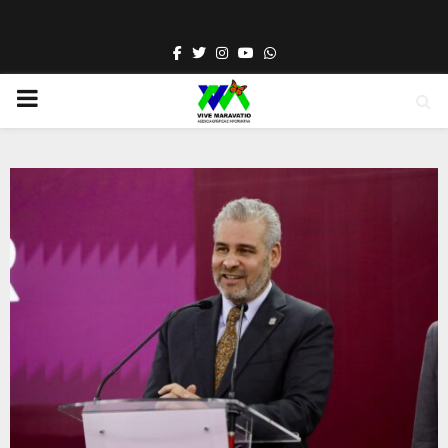
Facebook
Twitter
Instagram
Youtube
Whatsapp
PRIMARY
MENU