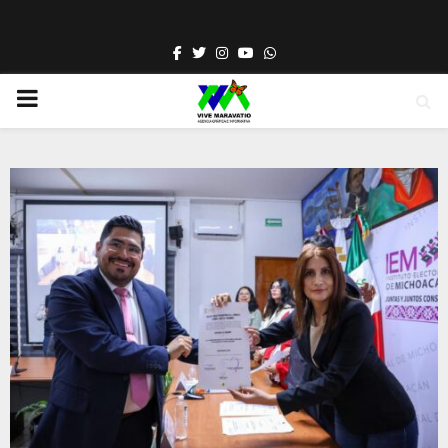
Facebook
Twitter
Instagram
Youtube
Whatsapp
PRIMARY
MENU