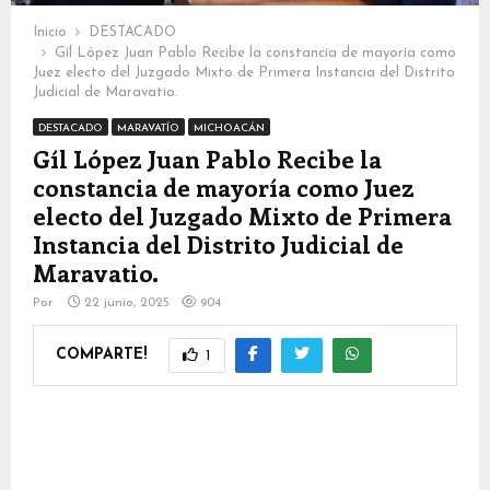
Inicio
DESTACADO
Gíl López Juan Pablo Recibe la constancia de mayoría como
Juez electo del Juzgado Mixto de Primera Instancia del Distrito
Judicial de Maravatio.
DESTACADO
MARAVATÍO
MICHOACÁN
Gíl López Juan Pablo Recibe la
constancia de mayoría como Juez
electo del Juzgado Mixto de Primera
Instancia del Distrito Judicial de
Maravatio.
Por
22 junio, 2025
904
COMPARTE!
1