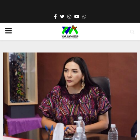
Facebook
Twitter
Instagram
Youtube
Whatsapp
PRIMARY
MENU