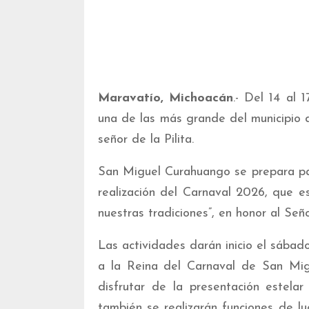
Maravatío, Michoacán
.- Del 14 al
una de las más grande del municipio d
señor de la Pilita.
San Miguel Curahuango se prepara par
realización del Carnaval 2026, que e
nuestras tradiciones”, en honor al Señor
Las actividades darán inicio el sábad
a la Reina del Carnaval de San Migu
disfrutar de la presentación estela
también se realizarán funciones de lu