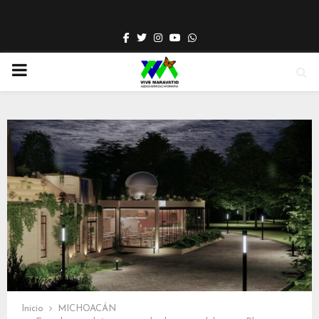
Facebook
Twitter
Instagram
Youtube
Whatsapp
PRIMARY
MENU
Inicio
MICHOACÁN