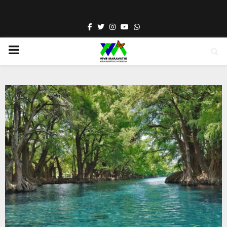
Facebook
Twitter
Instagram
Youtube
Whatsapp
PRIMARY
MENU