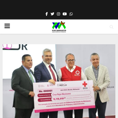
Facebook
Twitter
Instagram
Youtube
Whatsapp
PRIMARY
MENU