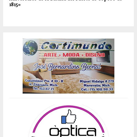
1815»