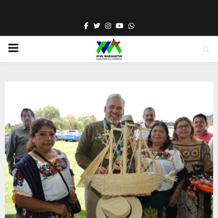
Facebook
Twitter
Instagram
Youtube
Whatsapp
PRIMARY
MENU