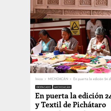
Inicio
MICHOACÁN
En puerta la edición 24 d
DESTACADO
MICHOACÁN
En puerta la edición 2
y Textil de Pichátaro