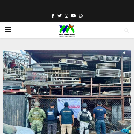
Facebook
Twitter
Instagram
Youtube
Whatsapp
PRIMARY
MENU