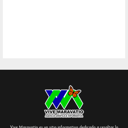
Vive Maravatío es un sitio informativo dedicado a resaltar lo