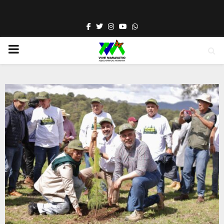
Facebook
Twitter
Instagram
Youtube
Whatsapp
PRIMARY
MENU