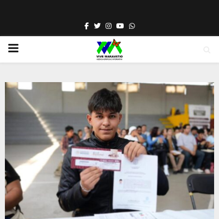
Facebook
Twitter
Instagram
Youtube
Whatsapp
PRIMARY
MENU