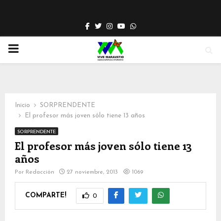
Facebook
Twitter
Instagram
Youtube
Whatsapp
PRIMARY
MENU
Inicio
SORPRENDENTE
El profesor más joven sólo tiene 13 años
SORPRENDENTE
El profesor más joven sólo tiene 13
años
Por
Redacción
27 noviembre, 2013
1069
COMPARTE!
0