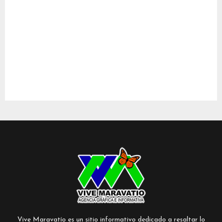
Vive Maravatío es un sitio informativo dedicado a resaltar lo