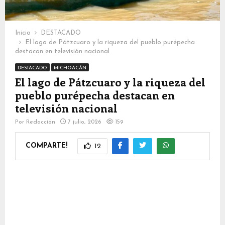
Inicio
DESTACADO
El lago de Pátzcuaro y la riqueza del pueblo purépecha
destacan en televisión nacional
DESTACADO
MICHOACÁN
El lago de Pátzcuaro y la riqueza del
pueblo purépecha destacan en
televisión nacional
Por
Redacción
7 julio, 2026
159
COMPARTE!
12