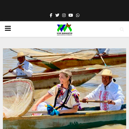
Facebook
Twitter
Instagram
Youtube
Whatsapp
PRIMARY
MENU