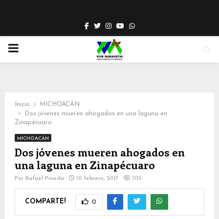
Facebook
Twitter
Instagram
Youtube
Whatsapp
PRIMARY
MENU
Inicio
MICHOACÁN
Dos jóvenes mueren ahogados en una laguna en
Zinapécuaro
MICHOACÁN
Dos jóvenes mueren ahogados en
una laguna en Zinapécuaro
Por
Rafael Pineda
10 febrero, 2017
1135
COMPARTE!
0