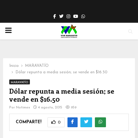
Facebook
Twitter
Instagram
Youtube
Whatsapp
PRIMARY
MENU
Inicio
MARAVATÍO
Dólar repunta a media sesión; se vende en $16.50
MARAVATÍO
Dólar repunta a media sesión; se
vende en $16.50
Por
Notimex
4 agosto, 2015
959
COMPARTE!
0