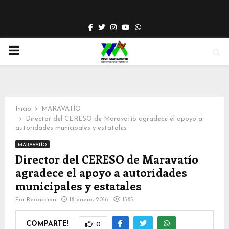
Facebook
Twitter
Instagram
Youtube
Whatsapp
PRIMARY
MENU
Inicio
MARAVATÍO
Director del CERESO de Maravatío agradece el apoyo a
autoridades municipales y estatales
MARAVATÍO
Director del CERESO de Maravatío
agradece el apoyo a autoridades
municipales y estatales
Por
Redacción
18 enero, 2016
1585
COMPARTE!
0