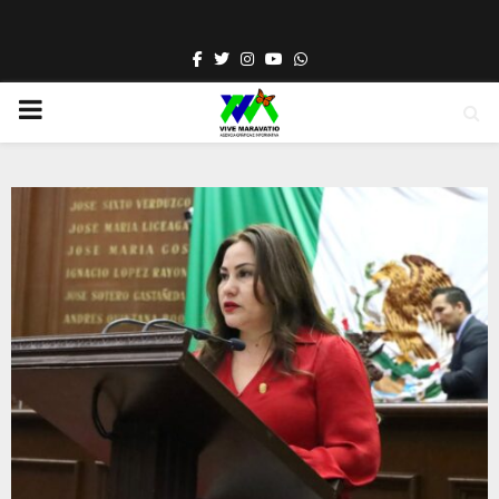
Facebook
Twitter
Instagram
Youtube
Whatsapp
PRIMARY
MENU