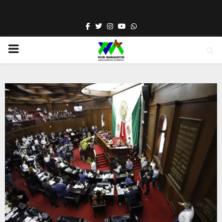
Facebook
Twitter
Instagram
Youtube
Whatsapp
PRIMARY
MENU