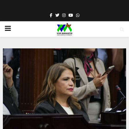
Facebook
Twitter
Instagram
Youtube
Whatsapp
PRIMARY
MENU