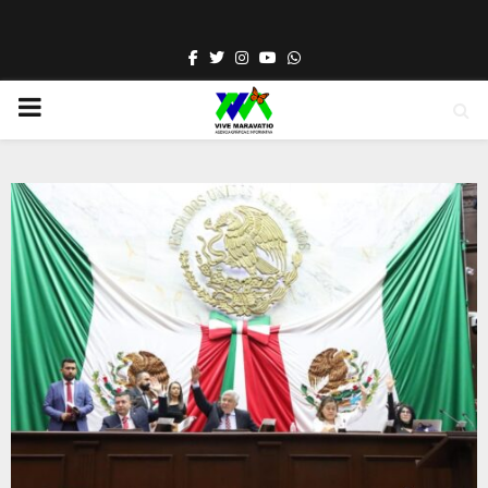
Facebook
Twitter
Instagram
Youtube
Whatsapp
PRIMARY
MENU