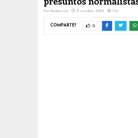
presuntos normalistas
Por
Redacción
17 octubre, 2024
739
COMPARTE!
0