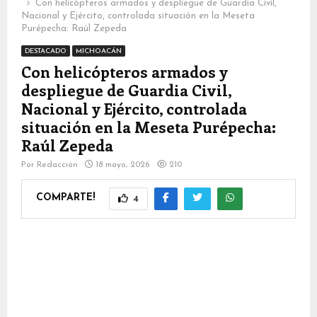
Con helicópteros armados y despliegue de Guardia Civil,
Nacional y Ejército, controlada situación en la Meseta
Purépecha: Raúl Zepeda
DESTACADO
MICHOACÁN
Con helicópteros armados y
despliegue de Guardia Civil,
Nacional y Ejército, controlada
situación en la Meseta Purépecha:
Raúl Zepeda
Por
Redacción
18 mayo, 2026
210
COMPARTE!
4