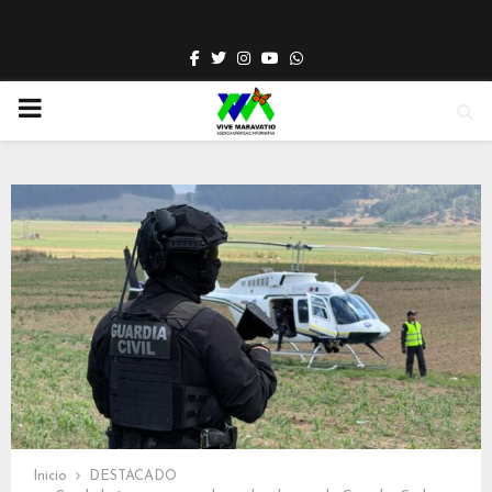
Facebook
Twitter
Instagram
Youtube
Whatsapp
PRIMARY
MENU
Inicio
DESTACADO