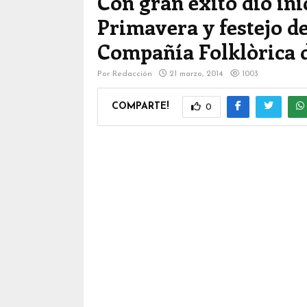
Con gran éxito dio inic
Primavera y festejo de
Compañía Folklòrica 
Por
Redacción
21 marzo, 2014
1003
COMPARTE!
0