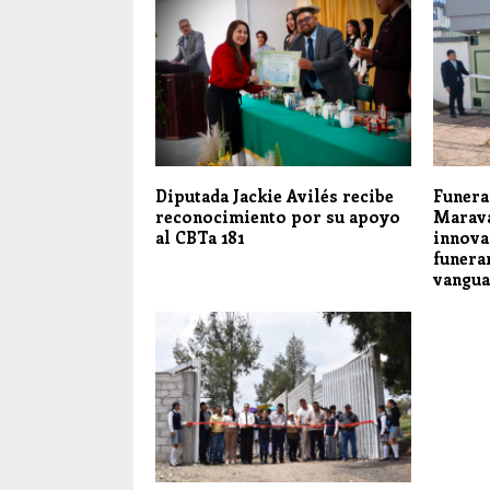
Diputada Jackie Avilés recibe
Funera
reconocimiento por su apoyo
Marava
al CBTa 181
innova
funera
vangua