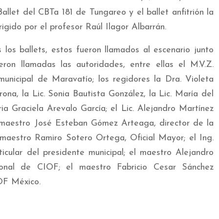
Ballet del CBTa 181 de Tungareo y el ballet anfitrión la
igido por el profesor Raúl Ilagor Albarrán.
los ballets, estos fueron llamados al escenario junto
ron llamadas las autoridades, entre ellas el M.V.Z.
unicipal de Maravatío; los regidores la Dra. Violeta
a, la Lic. Sonia Bautista González, la Lic. María del
 Graciela Arevalo García; el Lic. Alejandro Martínez
l maestro José Esteban Gómez Arteaga, director de la
maestro Ramiro Sotero Ortega, Oficial Mayor; el Ing.
ticular del presidente municipal; el maestro Alejandro
ional de CIOF; el maestro Fabricio Cesar Sánchez
OF México.