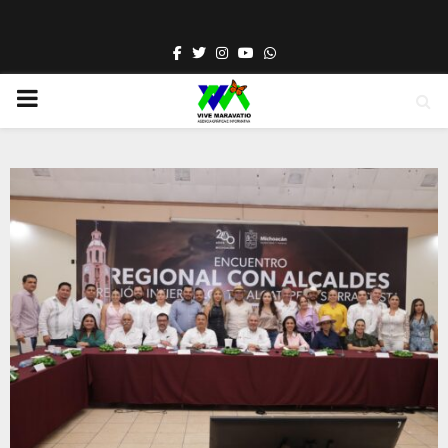
Facebook
Twitter
Instagram
Youtube
Whatsapp
PRIMARY
MENU