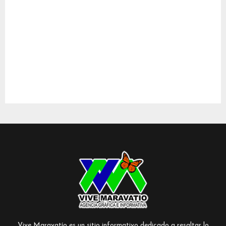
Vive Maravatío es un sitio informativo dedicado a resaltar lo