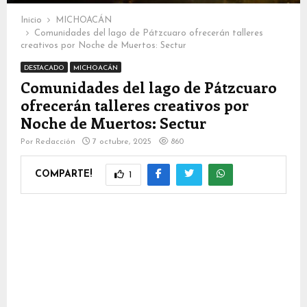
Inicio
MICHOACÁN
Comunidades del lago de Pátzcuaro ofrecerán talleres
creativos por Noche de Muertos: Sectur
DESTACADO
MICHOACÁN
Comunidades del lago de Pátzcuaro
ofrecerán talleres creativos por
Noche de Muertos: Sectur
Por
Redacción
7 octubre, 2025
860
COMPARTE!
1