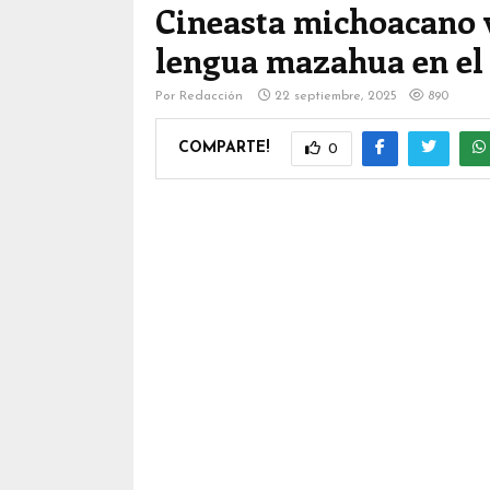
Cineasta michoacano v
lengua mazahua en el
Por
Redacción
22 septiembre, 2025
890
COMPARTE!
0