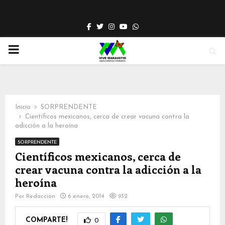
Facebook
Twitter
Instagram
Youtube
Whatsapp
PRIMARY
MENU
Inicio
SORPRENDENTE
Científicos mexicanos, cerca de crear vacuna contra la
adicción a la heroína
SORPRENDENTE
Científicos mexicanos, cerca de
crear vacuna contra la adicción a la
heroína
Por
Redacción
6 enero, 2014
932
COMPARTE!
0