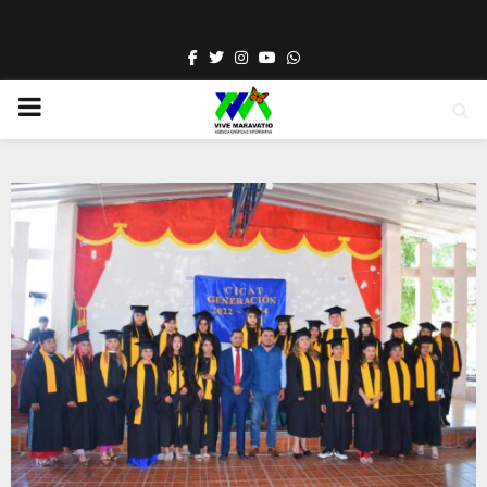
Facebook
Twitter
Instagram
Youtube
Whatsapp
PRIMARY
MENU