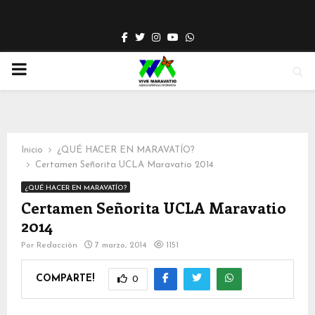
Facebook
Twitter
Instagram
Youtube
Whatsapp
PRIMARY
MENU
Inicio
¿QUÉ HACER EN MARAVATÍO?
Certamen Señorita UCLA Maravatio 2014
¿QUÉ HACER EN MARAVATÍO?
Certamen Señorita UCLA Maravatio
2014
Por
Redacción
7 marzo, 2014
1151
COMPARTE!
0