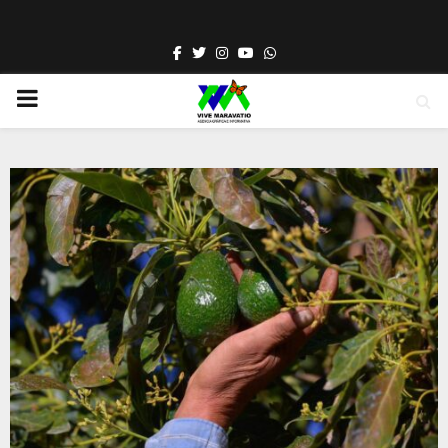
Facebook
Twitter
Instagram
Youtube
Whatsapp
PRIMARY
MENU