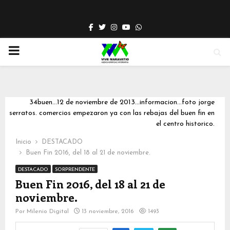
Facebook
Twitter
Instagram
Youtube
Whatsapp
PRIMARY
MENU
34buen...12 de noviembre de 2013...informacion...foto jorge
serratos. comercios empezaron ya con las rebajas del buen fin en
el centro historico.
Inicio
DESTACADO
Buen Fin 2016, del 18 al 21 de noviembre.
DESTACADO
SORPRENDENTE
Buen Fin 2016, del 18 al 21 de
noviembre.
Por
Milenio Digital
13 noviembre, 2016
1493