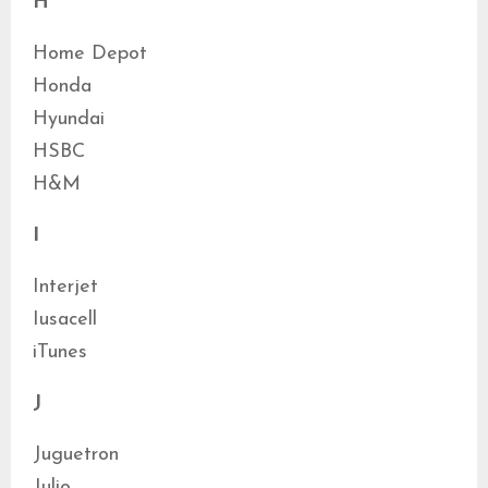
H
Home Depot
Honda
Hyundai
HSBC
H&M
I
Interjet
Iusacell
iTunes
J
Juguetron
Julio