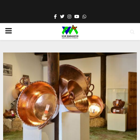
Facebook
Twitter
Instagram
Youtube
Whatsapp
PRIMARY
MENU