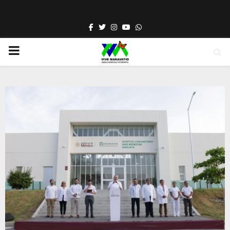
Facebook
Twitter
Instagram
Youtube
Whatsapp
PRIMARY
MENU