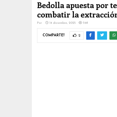
Bedolla apuesta por te
combatir la extracción
Por
14 diciembre, 2025
598
COMPARTE!
2