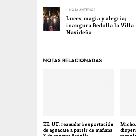
NOTA ANTERIOR
Luces, magia y alegría;
inaugura Bedolla la Villa
Navideña
NOTAS RELACIONADAS
EE. UU. reanudará exportación
Michoa
de aguacate a partir de mañana
disper
8 de agosto: Bedolla
tecnol